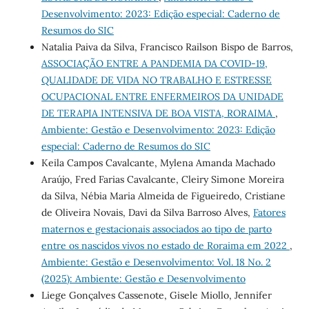
Desenvolvimento: 2023: Edição especial: Caderno de
Resumos do SIC
Natalia Paiva da Silva, Francisco Railson Bispo de Barros,
ASSOCIAÇÃO ENTRE A PANDEMIA DA COVID-19,
QUALIDADE DE VIDA NO TRABALHO E ESTRESSE
OCUPACIONAL ENTRE ENFERMEIROS DA UNIDADE
DE TERAPIA INTENSIVA DE BOA VISTA, RORAIMA
,
Ambiente: Gestão e Desenvolvimento: 2023: Edição
especial: Caderno de Resumos do SIC
Keila Campos Cavalcante, Mylena Amanda Machado
Araújo, Fred Farias Cavalcante, Cleiry Simone Moreira
da Silva, Nébia Maria Almeida de Figueiredo, Cristiane
de Oliveira Novais, Davi da Silva Barroso Alves,
Fatores
maternos e gestacionais associados ao tipo de parto
entre os nascidos vivos no estado de Roraima em 2022
,
Ambiente: Gestão e Desenvolvimento: Vol. 18 No. 2
(2025): Ambiente: Gestão e Desenvolvimento
Liege Gonçalves Cassenote, Gisele Miollo, Jennifer