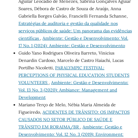
Aguilar Leocádio de Menezes, Sabrina Gonçalves Aguiar
Soares, Débora de Castro de Souza de Araújo, Anna
Gabriella Borges Galvão, Francielli Fernanda Schanne,
Estratégias de auditoria e gestão da qualidade nos
serviços públicos de saúde: Um panorama das evidências
científicas
,
Ambiente: Gestão e Desenvolvimento: Vol.
17 No. 1 (2024): Ambiente: Gestão e Desenvolvimento
Guido Yano Rodrigues Oliveira Barreto, Vinicius
Denardin Cardoso, Marcelo de Castro Haiachi, Lucas
Portilho Nicoletti,
PARALYMPIC FESTIVAL:
PERCEPTIONS OF PHYSICAL EDUCATION STUDENTS
VOLUNTEERS
,
Ambiente: Gestão e Desenvolvimento:
Vol. 13 No. 3 (2020): Ambiance: Management and
Development
Mariano Terço de Melo, Nébia Maria Almeida de
Figueiredo,
ACIDENTES DE TRÂNSITO: OS IMPACTOS
CAUSADOS NO SETOR PÚBLICO DE SAÚDE E
TRÂNSITO EM RORAIMA/BR
,
Ambiente: Gestão e
Desenvolvimento: Vol. 12 No. 3 (2019): Environment: