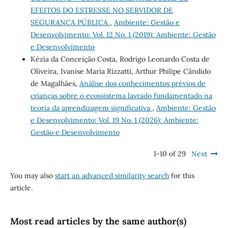
EFEITOS DO ESTRESSE NO SERVIDOR DE
SEGURANÇA PÚBLICA
,
Ambiente: Gestão e
Desenvolvimento: Vol. 12 No. 1 (2019): Ambiente: Gestão
e Desenvolvimento
Kézia da Conceição Costa, Rodrigo Leonardo Costa de
Oliveira, Ivanise Maria Rizzatti, Arthur Philipe Cândido
de Magalhães,
Análise dos conhecimentos prévios de
crianças sobre o ecossistema lavrado fundamentado na
teoria da aprendizagem significativa
,
Ambiente: Gestão
e Desenvolvimento: Vol. 19 No. 1 (2026): Ambiente:
Gestão e Desenvolvimento
1-10 of 29
Next
You may also
start an advanced similarity search
for this
article.
Most read articles by the same author(s)