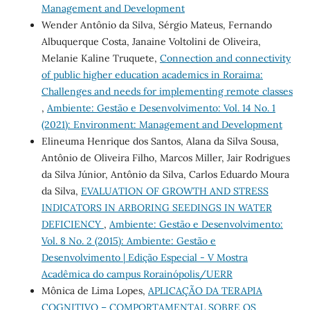
Management and Development
Wender Antônio da Silva, Sérgio Mateus, Fernando
Albuquerque Costa, Janaine Voltolini de Oliveira,
Melanie Kaline Truquete,
Connection and connectivity
of public higher education academics in Roraima:
Challenges and needs for implementing remote classes
,
Ambiente: Gestão e Desenvolvimento: Vol. 14 No. 1
(2021): Environment: Management and Development
Elineuma Henrique dos Santos, Alana da Silva Sousa,
Antônio de Oliveira Filho, Marcos Miller, Jair Rodrigues
da Silva Júnior, Antônio da Silva, Carlos Eduardo Moura
da Silva,
EVALUATION OF GROWTH AND STRESS
INDICATORS IN ARBORING SEEDINGS IN WATER
DEFICIENCY
,
Ambiente: Gestão e Desenvolvimento:
Vol. 8 No. 2 (2015): Ambiente: Gestão e
Desenvolvimento | Edição Especial - V Mostra
Acadêmica do campus Rorainópolis/UERR
Mônica de Lima Lopes,
APLICAÇÃO DA TERAPIA
COGNITIVO – COMPORTAMENTAL SOBRE OS