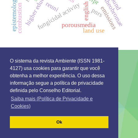
higher education
ifpr
epistemology
reuni
fungicidal activity
combustion
emissions
pnrs
porousmedia
land use
O sistema da revista Ambiente (ISSN 1981-
4127) usa cookies para garantir que você
This work is licensed under a License
Creative
obtenha a melhor experiência. O uso dessa
Commons Attribution 4.0 International
.
informação segue a política de privacidade
Environment: Management and Development
definida pelo Conselho Editorial.
Rua 7 de Setembro 231 - Bairro Canarinho ZIP Code.
69306-530
Saiba mais (Política de Privacidade e
Tel. (95) 2121-0944
Cookies)
Emails: secretaria@remgads.uerr.edu.br
https://remgads.uerr.edu.br
Ok
ISSN 1981-4127