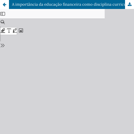
A importância da educação financeira como disciplina curricular