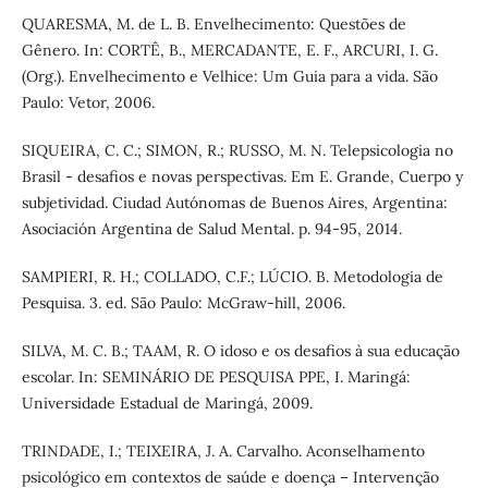
QUARESMA, M. de L. B. Envelhecimento: Questões de
Gênero. In: CORTÊ, B., MERCADANTE, E. F., ARCURI, I. G.
(Org.). Envelhecimento e Velhice: Um Guia para a vida. São
Paulo: Vetor, 2006.
SIQUEIRA, C. C.; SIMON, R.; RUSSO, M. N. Telepsicologia no
Brasil - desafios e novas perspectivas. Em E. Grande, Cuerpo y
subjetividad. Ciudad Autónomas de Buenos Aires, Argentina:
Asociación Argentina de Salud Mental. p. 94-95, 2014.
SAMPIERI, R. H.; COLLADO, C.F.; LÚCIO. B. Metodologia de
Pesquisa. 3. ed. São Paulo: McGraw-hill, 2006.
SILVA, M. C. B.; TAAM, R. O idoso e os desafios à sua educação
escolar. In: SEMINÁRIO DE PESQUISA PPE, I. Maringá:
Universidade Estadual de Maringá, 2009.
TRINDADE, I.; TEIXEIRA, J. A. Carvalho. Aconselhamento
psicológico em contextos de saúde e doença – Intervenção