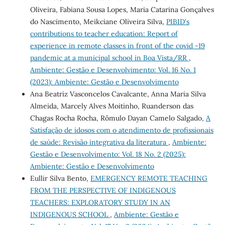
Oliveira, Fabiana Sousa Lopes, Maria Catarina Gonçalves
do Nascimento, Meikciane Oliveira Silva,
PIBID's
contributions to teacher education: Report of
experience in remote classes in front of the covid -19
pandemic at a municipal school in Boa Vista/RR
,
Ambiente: Gestão e Desenvolvimento: Vol. 16 No. 1
(2023): Ambiente: Gestão e Desenvolvimento
Ana Beatriz Vasconcelos Cavalcante, Anna Maria Silva
Almeida, Marcely Alves Moitinho, Ruanderson das
Chagas Rocha Rocha, Rômulo Dayan Camelo Salgado,
A
Satisfação de idosos com o atendimento de profissionais
de saúde: Revisão integrativa da literatura
,
Ambiente:
Gestão e Desenvolvimento: Vol. 18 No. 2 (2025):
Ambiente: Gestão e Desenvolvimento
Eullir Silva Bento,
EMERGENCY REMOTE TEACHING
FROM THE PERSPECTIVE OF INDIGENOUS
TEACHERS: EXPLORATORY STUDY IN AN
INDIGENOUS SCHOOL
,
Ambiente: Gestão e