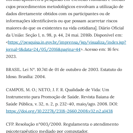
cujos procedimentos metodológicos envolvam a utilização de
dados diretamente obtidos com os participantes ou de
informações identificáveis ou que possam acarretar riscos
maiores do que os existentes na vida cotidiana]. Diário Oficial
da União: Seção 1, n. 98, p. 44, 24 mai. 2016b. Disponível em:
<
https://pesquisa.in.gov.br/imprensa/jsp/visualiza/index.jsp?
jornal=1&data=24/05/2016&pagina=44
>. Acesso em: 16 fev.
2023.
BRASIL. Lei Nº. 10.741 de 01 de outubro de 2003. Estatuto do
Idoso. Brasília: 2004.
CAMPOS, M. O.; NETO, J. F. R. Qualidade de Vida: Um
Instrumento para Promoção de Saúde. Revista Baiana de
Saúde Pública, v. 32, n. 2, p. 232-40, maio/ago. 2008. DOI:
https://doi.org/10.22278/2318-2660.2008.v32.n2.a1438
CFP. Resolução nº003/2000. Regulamenta o atendimento
psicoterapêutico mediado por computador.