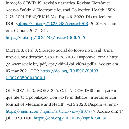
infecção COVID-19: revisão narrativa. Revista Eletrônica
Acervo Saúde / Electronic Journal Collection Health. ISSN
2178-2091. REAS/EJCH. Vol. Esp. 46. 2020. Disponível em:
DOI: <
https://doi.org/10.25248/reas.e4006
. 2020>. Acesso
em: 07 mar. 2021. DOI:
https://doi.org/10.25248/reas.e4006.2020
MENDES, et al. A Situação Social do Idoso no Brasil: Uma
Breve Consideração. São Paulo, 2005. Disponível em: < http:
// www.scielo.br/pdf/ape/v18n4/a11v18n4.pdf >. Acesso em:
07 mar 2021. DOI:
https://doi.org/10.1590/S0103-
21002005000400011
OLIVEIRA, E. S.; MORAIS, A. C. L. N. COVID-19: uma pademia
que alerta à população. Convid-19 in debate. Interamerican
Journal of Medicine and Health. Vol.3.2020. Disponível em: ˂
https://iajmh.com/iajmh/article/view/80/77
˃. Acesso em: 17
jul. 2020. DOI:
https://doi.org/10.31005/iajmh.v3i0.80