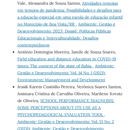
Vale, Alessandra de Souza Santos,
Atividades remotas
em tempos de pandemia: Possibilidades e desafios para
a educação especial em uma escola de educação infantil
no Município de Boa Vista/RR
,
Ambiente: Gestão e
Desenvolvimento: 2023: Dossiê: Políticas Públicas
Educacionais e Interculturalidade: Desafios
contemporâneos
Antônio Domingos Moreira, Jamile de Souza Soares,
Field education and distance education in COVID-19
times: The context of the state of Bahia
,
Ambiente:
Gestão e Desenvolvimento: Vol. 14 No. 1 (2021):
Environment: Management and Development
Jessik Karem Custódio Pereira, Verônica Soares Santos,
Josimara Cristina de Carvalho Oliveira, Marilene Kreutz
de Oliveira,
SCHOOL PERFORMANCE DIAGNOSIS:
SOME PERCEPTIONS ABOUT ITS USE AS A
PSYCHOPEDAGOGICAL EVALUATION TOOL
,
Ambiente: Gestão e Desenvolvimento: Vol. 13 No. 2
(2020): Ambiente: Gestão e Desenvolvimento