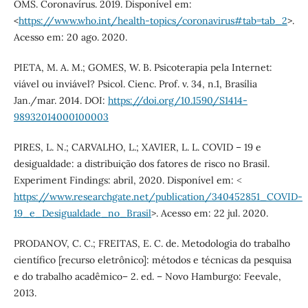
OMS. Coronavírus. 2019. Disponível em:
<
https://www.who.int/health-topics/coronavirus#tab=tab_2
>.
Acesso em: 20 ago. 2020.
PIETA, M. A. M.; GOMES, W. B. Psicoterapia pela Internet:
viável ou inviável? Psicol. Cienc. Prof. v. 34, n.1, Brasília
Jan./mar. 2014. DOI:
https://doi.org/10.1590/S1414-
98932014000100003
PIRES, L. N.; CARVALHO, L.; XAVIER, L. L. COVID – 19 e
desigualdade: a distribuição dos fatores de risco no Brasil.
Experiment Findings: abril, 2020. Disponível em: ˂
https://www.researchgate.net/publication/340452851_COVID-
19_e_Desigualdade_no_Brasil
>. Acesso em: 22 jul. 2020.
PRODANOV, C. C.; FREITAS, E. C. de. Metodologia do trabalho
científico [recurso eletrônico]: métodos e técnicas da pesquisa
e do trabalho acadêmico– 2. ed. – Novo Hamburgo: Feevale,
2013.