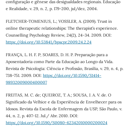
configuração e gênese das desigualdades regionais. Educação
e Realidade, v. 29, n. 2, p. 179-200, jul/dez, 2004.
FLETCHER-TOMENIUS, L.; VOSSLER, A. (2009). Trust in
online therapeutic relationships: The therapist’s experience.
Counselling Psychology Review, 24(2), 24-34. 2009. DOI:
https://doi.org/10.53841/bpscpr.2009.24.2.24
FRANÇA, L. H. F. P; SOARES, D. H. P. Preparação para a
Aposentadoria como Parte da Educação ao Longo da Vida.
Revista de Psicologia: Ciência e Profissão, Brasília, v. 29, n. 4, p.
738-751. 2009. DOI:
https://doi.org/10.1590/S1414-
98932009000400007
FREITAS, M. C. de; QUEIROZ, T. A.; SOUSA, J. A. V. de. O
Significado da Velhice e da Experiência de Envelhecer para os
Idosos. Revista da Escola de Enfermagem da USP, São Paulo, v.
44, n. 2, p. 407-12. Jul./ Abr. 2010. DOI:
https://doi.org/10.1590/S0080-62342010000200024