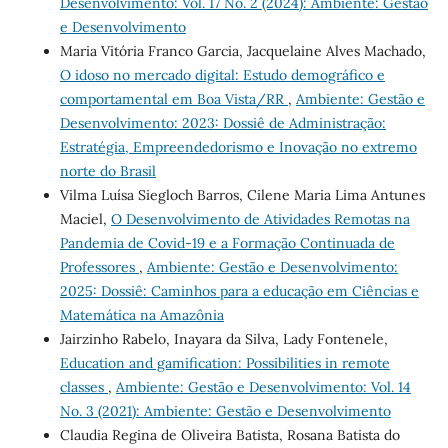
Desenvolvimento: Vol. 17 No. 2 (2024): Ambiente: Gestão
e Desenvolvimento
Maria Vitória Franco Garcia, Jacquelaine Alves Machado,
O idoso no mercado digital: Estudo demográfico e
comportamental em Boa Vista/RR
,
Ambiente: Gestão e
Desenvolvimento: 2023: Dossiê de Administração:
Estratégia, Empreendedorismo e Inovação no extremo
norte do Brasil
Vilma Luísa Siegloch Barros, Cilene Maria Lima Antunes
Maciel,
O Desenvolvimento de Atividades Remotas na
Pandemia de Covid-19 e a Formação Continuada de
Professores
,
Ambiente: Gestão e Desenvolvimento:
2025: Dossiê: Caminhos para a educação em Ciências e
Matemática na Amazônia
Jairzinho Rabelo, Inayara da Silva, Lady Fontenele,
Education and gamification: Possibilities in remote
classes
,
Ambiente: Gestão e Desenvolvimento: Vol. 14
No. 3 (2021): Ambiente: Gestão e Desenvolvimento
Claudia Regina de Oliveira Batista, Rosana Batista do