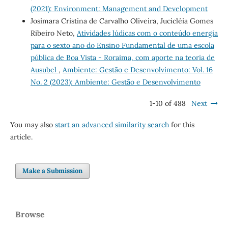
(2021): Environment: Management and Development
Josimara Cristina de Carvalho Oliveira, Jucicléia Gomes
Ribeiro Neto,
Atividades lúdicas com o conteúdo energia
para o sexto ano do Ensino Fundamental de uma escola
pública de Boa Vista - Roraima, com aporte na teoria de
Ausubel
,
Ambiente: Gestão e Desenvolvimento: Vol. 16
No. 2 (2023): Ambiente: Gestão e Desenvolvimento
1-10 of 488
Next
You may also
start an advanced similarity search
for this
article.
Make a Submission
Browse