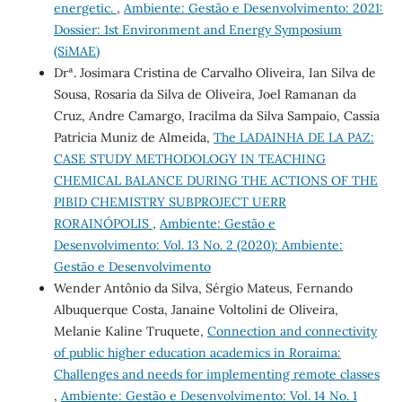
energetic.
,
Ambiente: Gestão e Desenvolvimento: 2021:
Dossier: 1st Environment and Energy Symposium
(SiMAE)
Drª. Josimara Cristina de Carvalho Oliveira, Ian Silva de
Sousa, Rosaria da Silva de Oliveira, Joel Ramanan da
Cruz, Andre Camargo, Iracilma da Silva Sampaio, Cassia
Patrícia Muniz de Almeida,
The LADAINHA DE LA PAZ:
CASE STUDY METHODOLOGY IN TEACHING
CHEMICAL BALANCE DURING THE ACTIONS OF THE
PIBID CHEMISTRY SUBPROJECT UERR
RORAINÓPOLIS
,
Ambiente: Gestão e
Desenvolvimento: Vol. 13 No. 2 (2020): Ambiente:
Gestão e Desenvolvimento
Wender Antônio da Silva, Sérgio Mateus, Fernando
Albuquerque Costa, Janaine Voltolini de Oliveira,
Melanie Kaline Truquete,
Connection and connectivity
of public higher education academics in Roraima:
Challenges and needs for implementing remote classes
,
Ambiente: Gestão e Desenvolvimento: Vol. 14 No. 1