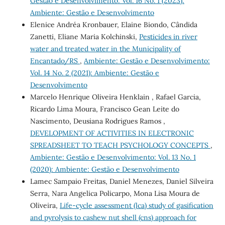
Gestão e Desenvolvimento: Vol. 16 No. 1 (2023):
Ambiente: Gestão e Desenvolvimento
Elenice Andréa Kronbauer, Elaine Biondo, Cândida
Zanetti, Eliane Maria Kolchinski,
Pesticides in river
water and treated water in the Municipality of
Encantado/RS
,
Ambiente: Gestão e Desenvolvimento:
Vol. 14 No. 2 (2021): Ambiente: Gestão e
Desenvolvimento
Marcelo Henrique Oliveira Henklain , Rafael Garcia,
Ricardo Lima Moura, Francisco Gean Leite do
Nascimento, Deusiana Rodrigues Ramos ,
DEVELOPMENT OF ACTIVITIES IN ELECTRONIC
SPREADSHEET TO TEACH PSYCHOLOGY CONCEPTS
,
Ambiente: Gestão e Desenvolvimento: Vol. 13 No. 1
(2020): Ambiente: Gestão e Desenvolvimento
Lamec Sampaio Freitas, Daniel Menezes, Daniel Silveira
Serra, Nara Angelica Policarpo, Mona Lisa Moura de
Oliveira,
Life-cycle assessment (lca) study of gasification
and pyrolysis to cashew nut shell (cns) approach for