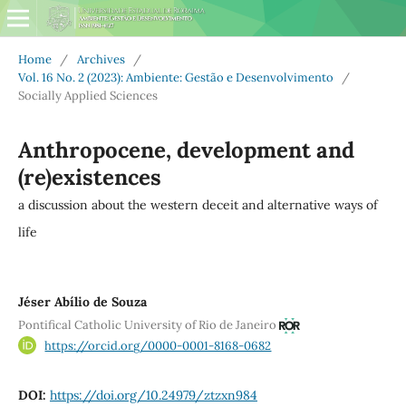
Home
/
Archives
/
Vol. 16 No. 2 (2023): Ambiente: Gestão e Desenvolvimento
/
Socially Applied Sciences
Anthropocene, development and
(re)existences
a discussion about the western deceit and alternative ways of
life
Jéser Abílio de Souza
Pontifical Catholic University of Rio de Janeiro
https://orcid.org/0000-0001-8168-0682
DOI:
https://doi.org/10.24979/ztzxn984