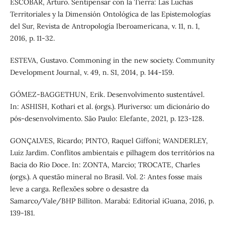
ESCOBAR, Arturo. Sentipensar con la Tierra: Las Luchas
Territoriales y la Dimensión Ontológica de las Epistemologías
del Sur, Revista de Antropología Iberoamericana, v. 11, n. 1,
2016, p. 11-32.
ESTEVA, Gustavo. Commoning in the new society. Community
Development Journal, v. 49, n. S1, 2014, p. 144-159.
GÓMEZ-BAGGETHUN, Erik. Desenvolvimento sustentável.
In: ASHISH, Kothari et al. (orgs.). Pluriverso: um dicionário do
pós-desenvolvimento. São Paulo: Elefante, 2021, p. 123-128.
GONÇALVES, Ricardo; PINTO, Raquel Giffoni; WANDERLEY,
Luiz Jardim. Conflitos ambientais e pilhagem dos territórios na
Bacia do Rio Doce. In: ZONTA, Marcio; TROCATE, Charles
(orgs.). A questão mineral no Brasil. Vol. 2: Antes fosse mais
leve a carga. Reflexões sobre o desastre da
Samarco/Vale/BHP Billiton. Marabá: Editorial iGuana, 2016, p.
139-181.