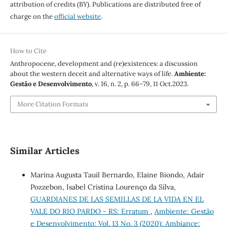
attribution of credits (BY). Publications are distributed free of
charge on the
official website
.
How to Cite
Anthropocene, development and (re)existences: a discussion
about the western deceit and alternative ways of life.
Ambiente:
Gestão e Desenvolvimento
, v. 16, n. 2, p. 66–79, 11 Oct.2023.
More Citation Formats
Similar Articles
Marina Augusta Tauil Bernardo, Elaine Biondo, Adair
Pozzebon, Isabel Cristina Lourenço da Silva,
GUARDIANES DE LAS SEMILLAS DE LA VIDA EN EL
VALE DO RIO PARDO - RS: Erratum
,
Ambiente: Gestão
e Desenvolvimento: Vol. 13 No. 3 (2020): Ambiance: