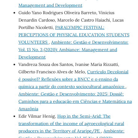
Management and Development
Guido Yano Rodrigues Oliveira Barreto, Vinicius
Denardin Cardoso, Marcelo de Castro Haiachi, Lucas
Portilho Nicoletti,
PARALYMPIC FESTIVAL:
PERCEPTIONS OF PHYSICAL EDUCATION STUDENTS
VOLUNTEERS
,
Ambiente: Gestão e Desenvolvimento:
Vol. 13 No. 3 (2020): Ambiance: Management and
Development
Vandreza Souza dos Santos, Ivanise Maria Rizzatti,
Gilberto Francisco Alves de Melo,
Currículo Decolonial
é possível? Reflexões sobre a BNCC e o ensino da
química a partir do contexto sociocultural amazônico
,
Ambiente: Gestão e Desenvolvimento: 2025: Dossiê:
Caminhos para a educação em Ciências e Matemática na
Amazônia
Edir Vilmar Henig,
Hop in the Semi-Arid: The
transformation of the income of agroecological rural
producers in the Territory of Araripe/PE
,
Ambiente: