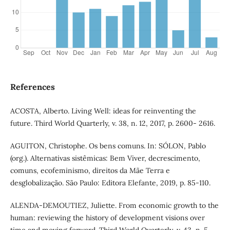
References
ACOSTA, Alberto. Living Well: ideas for reinventing the
future. Third World Quarterly, v. 38, n. 12, 2017, p. 2600- 2616.
AGUITON, Christophe. Os bens comuns. In: SÓLON, Pablo
(org.). Alternativas sistêmicas: Bem Viver, decrescimento,
comuns, ecofeminismo, direitos da Mãe Terra e
desglobalização. São Paulo: Editora Elefante, 2019, p. 85-110.
ALENDA-DEMOUTIEZ, Juliette. From economic growth to the
human: reviewing the history of development visions over
time and moving forward. Third World Quarterly, v. 43, n. 5,