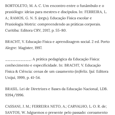
BORTOLETO, M. A. C. Um encontro entre o funâmbulo e o
praxiólogo: ideias para mestres e discípulos. In: FERREIRA, L.
A.; RAMOS, G. N. S. (orgs.). Educação Física escolar e
Praxiologia Motriz: compreendendo as práticas corporais.
Curitiba: Editora CRV, 2017, p. 55-80.
BRACHT, V. Educação Física e aprendizagem social. 2 ed. Porto
Alegre: Magister, 1997.
__________. A prática pedagógica da Educação Física:
conhecimento e especificidade. In: BRACHT, V. Educação
Física & Ciência: cenas de um casamento (in)feliz. Ijuí: Editora
Unijuí, 1999, p. 41-54.
BRASIL. Lei de Diretrizes e Bases da Educação Nacional, LDB.
9394/1996.
CASSANI, J. M.; FERREIRA NETO, A.; CARVALHO, L. O. R. de;
SANTOS, W. Julguemos o presente pelo passado: coroamento