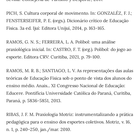
PICH, S. Cultura corporal de movimento. In: GONZALÉZ, F. J.;
FENSTERSEIFER, P. E. (orgs.). Dicionário crítico de Educação
Física. 3a ed. Ijuí: Editora Unijuí, 2014, p. 163-165.
RAMOS, G. N. S.; FERREIRA, L. A. Polibol: uma análise
praxiológica inicial. In: CASTRO, F. T. (org.). Polibol: do jogo ao
esporte. Editora CRV: Curitiba, 2021, p. 79-100.
RAMOS, M. R. B.; SANTIAGO, L. V. As representações das aulas
teóricas de Educação Física sob o ponto de vista dos alunos do
ensino médio. Anais... XI Congresso Nacional de Educação:
Educere. Pontifícia Universidade Católica do Paraná, Curitiba,
Paraná, p. 5836-5851, 2013.
RIBAS, J. F. M. Praxiologia Motriz: instrumentalizando a prática
pedagógica para o ensino dos esportes coletivos. Motriz, v. 16,
n. 1, p. 240-250, jan./mar. 2010.