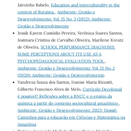
Jairzinho Rabelo,
Education and interculturality in the
context of Roraima
,
Ambiente: Gestão e
Desenvolvimento: Vol. 15 No. 3 (2022): Ambiente:
Gestão e Desenvolvimento
Jessik Karem Custódio Pereira, Verônica Soares Santos,
Josimara Cristina de Carvalho Oliveira, Marilene Kreutz
de Oliveira,
SCHOOL PERFORMANCE DIAGNOSIS:
SOME PERCEPTIONS ABOUT ITS USE AS A
PSYCHOPEDAGOGICAL EVALUATION TOOL
,
Ambiente: Gestão e Desenvolvimento: Vol. 13 No. 2
(2020): Ambiente: Gestão e Desenvolvimento
Vandreza Souza dos Santos, Ivanise Maria Rizzatti,
Gilberto Francisco Alves de Melo,
Currículo Decolonial
é possível? Reflexões sobre a BNCC e o ensino da
química a partir do contexto sociocultural amazônico
,
Ambiente: Gestão e Desenvolvimento: 2025: Dossiê:
Caminhos para a educação em Ciências e Matemática na
Amazônia