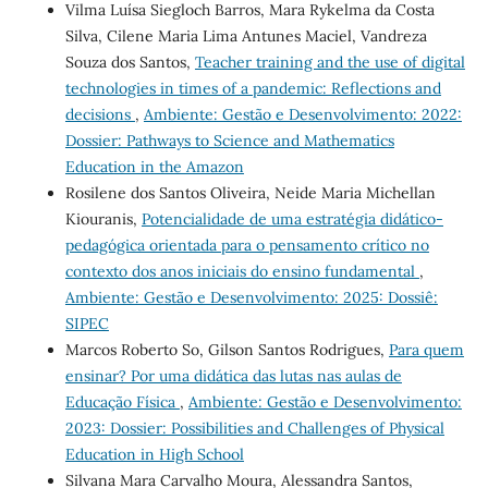
Vilma Luísa Siegloch Barros, Mara Rykelma da Costa
Silva, Cilene Maria Lima Antunes Maciel, Vandreza
Souza dos Santos,
Teacher training and the use of digital
technologies in times of a pandemic: Reflections and
decisions
,
Ambiente: Gestão e Desenvolvimento: 2022:
Dossier: Pathways to Science and Mathematics
Education in the Amazon
Rosilene dos Santos Oliveira, Neide Maria Michellan
Kiouranis,
Potencialidade de uma estratégia didático-
pedagógica orientada para o pensamento crítico no
contexto dos anos iniciais do ensino fundamental
,
Ambiente: Gestão e Desenvolvimento: 2025: Dossiê:
SIPEC
Marcos Roberto So, Gilson Santos Rodrigues,
Para quem
ensinar? Por uma didática das lutas nas aulas de
Educação Física
,
Ambiente: Gestão e Desenvolvimento:
2023: Dossier: Possibilities and Challenges of Physical
Education in High School
Silvana Mara Carvalho Moura, Alessandra Santos,