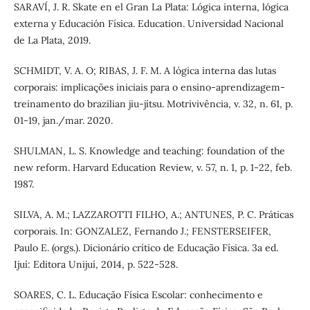
SARAVÍ, J. R. Skate en el Gran La Plata: Lógica interna, lógica
externa y Educación Física. Education. Universidad Nacional
de La Plata, 2019.
SCHMIDT, V. A. O; RIBAS, J. F. M. A lógica interna das lutas
corporais: implicações iniciais para o ensino-aprendizagem-
treinamento do brazilian jiu-jítsu. Motrivivência, v. 32, n. 61, p.
01-19, jan./mar. 2020.
SHULMAN, L. S. Knowledge and teaching: foundation of the
new reform. Harvard Education Review, v. 57, n. 1, p. 1-22, feb.
1987.
SILVA, A. M.; LAZZAROTTI FILHO, A.; ANTUNES, P. C. Práticas
corporais. In: GONZALEZ, Fernando J.; FENSTERSEIFER,
Paulo E. (orgs.). Dicionário crítico de Educação Física. 3a ed.
Ijuí: Editora Unijuí, 2014, p. 522-528.
SOARES, C. L. Educação Física Escolar: conhecimento e