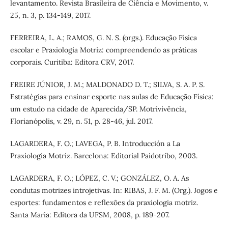
levantamento. Revista Brasileira de Ciência e Movimento, v.
25, n. 3, p. 134-149, 2017.
FERREIRA, L. A.; RAMOS, G. N. S. (orgs.). Educação Física
escolar e Praxiologia Motriz: compreendendo as práticas
corporais. Curitiba: Editora CRV, 2017.
FREIRE JÚNIOR, J. M.; MALDONADO D. T.; SILVA, S. A. P. S.
Estratégias para ensinar esporte nas aulas de Educação Física:
um estudo na cidade de Aparecida/SP. Motrivivência,
Florianópolis, v. 29, n. 51, p. 28-46, jul. 2017.
LAGARDERA, F. O.; LAVEGA, P. B. Introducción a La
Praxiología Motriz. Barcelona: Editorial Paidotribo, 2003.
LAGARDERA, F. O.; LÓPEZ, C. V.; GONZÁLEZ, O. A. As
condutas motrizes introjetivas. In: RIBAS, J. F. M. (Org.). Jogos e
esportes: fundamentos e reflexões da praxiologia motriz.
Santa Maria: Editora da UFSM, 2008, p. 189-207.