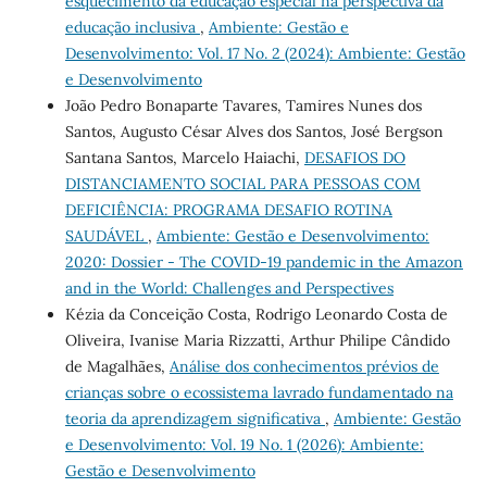
esquecimento da educação especial na perspectiva da
educação inclusiva
,
Ambiente: Gestão e
Desenvolvimento: Vol. 17 No. 2 (2024): Ambiente: Gestão
e Desenvolvimento
João Pedro Bonaparte Tavares, Tamires Nunes dos
Santos, Augusto César Alves dos Santos, José Bergson
Santana Santos, Marcelo Haiachi,
DESAFIOS DO
DISTANCIAMENTO SOCIAL PARA PESSOAS COM
DEFICIÊNCIA: PROGRAMA DESAFIO ROTINA
SAUDÁVEL
,
Ambiente: Gestão e Desenvolvimento:
2020: Dossier - The COVID-19 pandemic in the Amazon
and in the World: Challenges and Perspectives
Kézia da Conceição Costa, Rodrigo Leonardo Costa de
Oliveira, Ivanise Maria Rizzatti, Arthur Philipe Cândido
de Magalhães,
Análise dos conhecimentos prévios de
crianças sobre o ecossistema lavrado fundamentado na
teoria da aprendizagem significativa
,
Ambiente: Gestão
e Desenvolvimento: Vol. 19 No. 1 (2026): Ambiente:
Gestão e Desenvolvimento