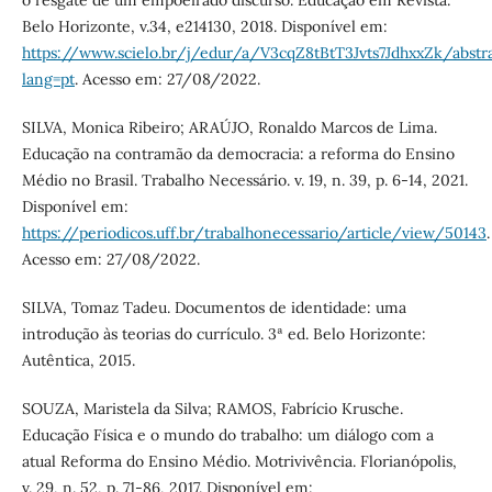
o resgate de um empoeirado discurso. Educação em Revista.
Belo Horizonte, v.34, e214130, 2018. Disponível em:
https://www.scielo.br/j/edur/a/V3cqZ8tBtT3Jvts7JdhxxZk/abstr
lang=pt
. Acesso em: 27/08/2022.
SILVA, Monica Ribeiro; ARAÚJO, Ronaldo Marcos de Lima.
Educação na contramão da democracia: a reforma do Ensino
Médio no Brasil. Trabalho Necessário. v. 19, n. 39, p. 6-14, 2021.
Disponível em:
https://periodicos.uff.br/trabalhonecessario/article/view/50143
.
Acesso em: 27/08/2022.
SILVA, Tomaz Tadeu. Documentos de identidade: uma
introdução às teorias do currículo. 3ª ed. Belo Horizonte:
Autêntica, 2015.
SOUZA, Maristela da Silva; RAMOS, Fabrício Krusche.
Educação Física e o mundo do trabalho: um diálogo com a
atual Reforma do Ensino Médio. Motrivivência. Florianópolis,
v. 29, n. 52, p. 71-86, 2017. Disponível em: