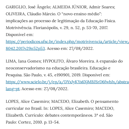
GARIGLIO, José Ângelo; ALMEIDA JÚNIOR, Admir Soares;
OLIVEIRA, Cláudio Márcio. O “novo ensino médio”:
implicações ao processo de legitimação da Educação Física.
Motrivivência. Florianópolis, v. 29, n. 52, p. 53-70, 2017.
Disponível em:
https://periodicos.ufsc.br/index.php/motrivivencia/article/view
8042.2017v29n52p53
. Acesso em: 27/08/2022.
LIMA, Iana Gomes; HYPOLITO, Álvaro Moreira. A expansão do
neoconservadorismo na educação brasileira. Educação e
Pesquisa. São Paulo, v. 45, e190901, 2019. Disponível em:
https://www.scielo.br/j/ep/a/DYxJyKYs6XjMBJSrD6fwbJx/abstra
lang=pt
. Acesso em: 27/08/2022.
LOPES, Alice Casemiro; MACEDO, Elizabeth. O pensamento
curricular no Brasil. In: LOPES, Alice Casemiro; MACEDO,
Elizabeth. Currículo: debates contemporâneos. 3ª ed. São
Paulo: Cortez, 2010. p. 13-54.