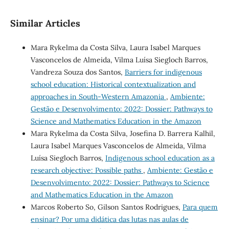
Similar Articles
Mara Rykelma da Costa Silva, Laura Isabel Marques
Vasconcelos de Almeida, Vilma Luísa Siegloch Barros,
Vandreza Souza dos Santos,
Barriers for indigenous
school education: Historical contextualization and
approaches in South-Western Amazonia
,
Ambiente:
Gestão e Desenvolvimento: 2022: Dossier: Pathways to
Science and Mathematics Education in the Amazon
Mara Rykelma da Costa Silva, Josefina D. Barrera Kalhil,
Laura Isabel Marques Vasconcelos de Almeida, Vilma
Luísa Siegloch Barros,
Indigenous school education as a
research objective: Possible paths
,
Ambiente: Gestão e
Desenvolvimento: 2022: Dossier: Pathways to Science
and Mathematics Education in the Amazon
Marcos Roberto So, Gilson Santos Rodrigues,
Para quem
ensinar? Por uma didática das lutas nas aulas de