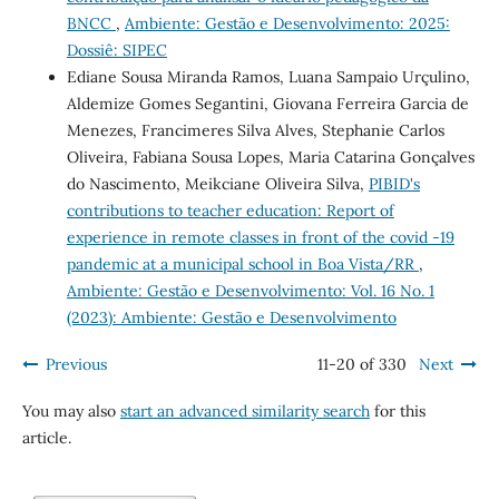
BNCC
,
Ambiente: Gestão e Desenvolvimento: 2025:
Dossiê: SIPEC
Ediane Sousa Miranda Ramos, Luana Sampaio Urçulino,
Aldemize Gomes Segantini, Giovana Ferreira Garcia de
Menezes, Francimeres Silva Alves, Stephanie Carlos
Oliveira, Fabiana Sousa Lopes, Maria Catarina Gonçalves
do Nascimento, Meikciane Oliveira Silva,
PIBID's
contributions to teacher education: Report of
experience in remote classes in front of the covid -19
pandemic at a municipal school in Boa Vista/RR
,
Ambiente: Gestão e Desenvolvimento: Vol. 16 No. 1
(2023): Ambiente: Gestão e Desenvolvimento
Previous
11-20 of 330
Next
You may also
start an advanced similarity search
for this
article.