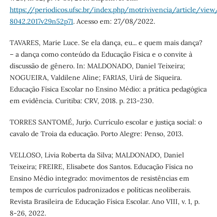
https://periodicos.ufsc.br/index.php/motrivivencia/article/view
8042.2017v29n52p71
. Acesso em: 27/08/2022.
TAVARES, Marie Luce. Se ela dança, eu... e quem mais dança?
– a dança como conteúdo da Educação Física e o convite à
discussão de gênero. In: MALDONADO, Daniel Teixeira;
NOGUEIRA, Valdilene Aline; FARIAS, Uirá de Siqueira.
Educação Física Escolar no Ensino Médio: a prática pedagógica
em evidência. Curitiba: CRV, 2018. p. 213-230.
TORRES SANTOMÉ, Jurjo. Currículo escolar e justiça social: o
cavalo de Troia da educação. Porto Alegre: Penso, 2013.
VELLOSO, Livia Roberta da Silva; MALDONADO, Daniel
Teixeira; FREIRE, Elisabete dos Santos. Educação Física no
Ensino Médio integrado: movimentos de resistências em
tempos de currículos padronizados e políticas neoliberais.
Revista Brasileira de Educação Física Escolar. Ano VIII, v. 1, p.
8-26, 2022.