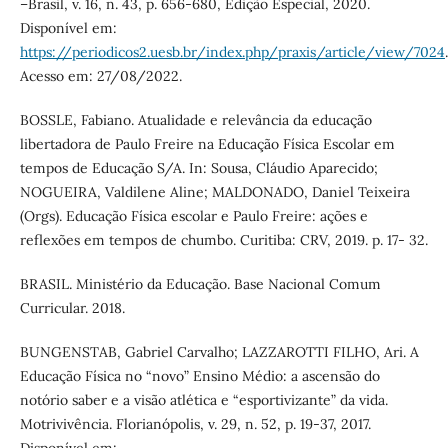
–Brasil, v. 16, n. 43, p. 656-680, Edição Especial, 2020.
Disponível em:
https://periodicos2.uesb.br/index.php/praxis/article/view/7024
.
Acesso em: 27/08/2022.
BOSSLE, Fabiano. Atualidade e relevância da educação
libertadora de Paulo Freire na Educação Física Escolar em
tempos de Educação S/A. In: Sousa, Cláudio Aparecido;
NOGUEIRA, Valdilene Aline; MALDONADO, Daniel Teixeira
(Orgs). Educação Física escolar e Paulo Freire: ações e
reflexões em tempos de chumbo. Curitiba: CRV, 2019. p. 17- 32.
BRASIL. Ministério da Educação. Base Nacional Comum
Curricular. 2018.
BUNGENSTAB, Gabriel Carvalho; LAZZAROTTI FILHO, Ari. A
Educação Física no “novo” Ensino Médio: a ascensão do
notório saber e a visão atlética e “esportivizante” da vida.
Motrivivência. Florianópolis, v. 29, n. 52, p. 19-37, 2017.
Disponível em: