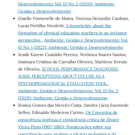
Desenvolvimento: Vol. 13 No. 2 (2020): Ambiente:
Gestão e Desenvolvimento
Giselle Fontenelle de Matos, Vinícius Denardin Cardoso,
Lucas Portilho Nicoletti,
A knowledge about the
formation of physical education teachers in an inclusive
perspective
,
Ambiente: Gestão e Desenvolvimento: Vol.
15 No. 1 (2022): Ambiente: Gestão e Desenvolvimento
Jessik Karem Custódio Pereira, Verônica Soares Santos,
Josimara Cristina de Carvalho Oliveira, Marilene Kreutz
de Oliveira,
SCHOOL PERFORMANCE DIAGNOSIS:
SOME PERCEPTIONS ABOUT ITS USE AS A
PSYCHOPEDAGOGICAL EVALUATION TOOL
,
Ambiente: Gestão e Desenvolvimento: Vol. 13 No. 2
(2020): Ambiente: Gestão e Desenvolvimento
Jéssica Gomes das Mercês Costa, Sandra Lúcia Escovedo
Selles, Edinaldo Medeiros Carmo,
Os Conceitos de
consciência ingênua e consciência crítica de Álvaro
Vieira Pinto (1907-1985): Ponderações sobre sua
contribuição para analisar o ideário pedagógico da