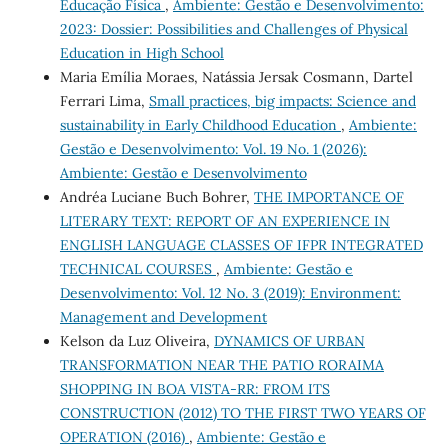
Educação Física
,
Ambiente: Gestão e Desenvolvimento:
2023: Dossier: Possibilities and Challenges of Physical
Education in High School
Maria Emília Moraes, Natássia Jersak Cosmann, Dartel
Ferrari Lima,
Small practices, big impacts: Science and
sustainability in Early Childhood Education
,
Ambiente:
Gestão e Desenvolvimento: Vol. 19 No. 1 (2026):
Ambiente: Gestão e Desenvolvimento
Andréa Luciane Buch Bohrer,
THE IMPORTANCE OF
LITERARY TEXT: REPORT OF AN EXPERIENCE IN
ENGLISH LANGUAGE CLASSES OF IFPR INTEGRATED
TECHNICAL COURSES
,
Ambiente: Gestão e
Desenvolvimento: Vol. 12 No. 3 (2019): Environment:
Management and Development
Kelson da Luz Oliveira,
DYNAMICS OF URBAN
TRANSFORMATION NEAR THE PATIO RORAIMA
SHOPPING IN BOA VISTA-RR: FROM ITS
CONSTRUCTION (2012) TO THE FIRST TWO YEARS OF
OPERATION (2016)
,
Ambiente: Gestão e