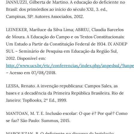
JANNUZZI, Gilberta de Martino. A educação do deficiente no
Brasil: dos primórdios ao início do século XXI, 3. ed.,
Campinas, SP: Autores Associados, 2012.
LEINEKER, Mariluce da Silva Lima; ABREU, Claudia Barcelos
de Moura. A Educação do Campo e os Textos Constitucionais:
Um Estudo a Partir da Constituição Federal de 1934. IX ANDEP
SUL – Seminário de Pesquisa em Educação da Região Sul,
2012. Disponível em:
http://www.ucs.br/etc/conferencias/index.php/anpedsul/9anpe
– Acesso em 07/08/2018.
LESSA, Renato. A invenção republicana: Campos Sales, as
bases e a decadência da Primeira República Brasileira. Rio de
Janeiro: TopBooks, 2ª Ed., 1999.
MANTOAN, M. T. E. Inclusão escolar: O que é? Por quê? Como
se faz? São Paulo: Summus, 2015.
MARQUEZAN, R. O deficiente no discurso da legislação.