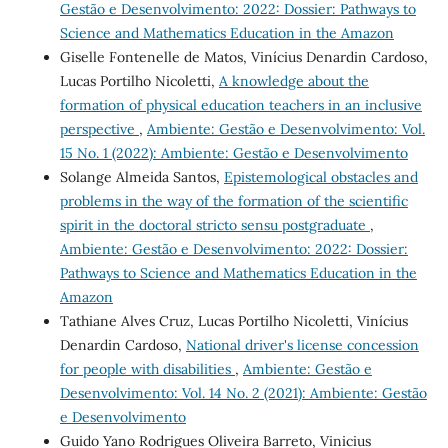
Gestão e Desenvolvimento: 2022: Dossier: Pathways to
Science and Mathematics Education in the Amazon
Giselle Fontenelle de Matos, Vinícius Denardin Cardoso,
Lucas Portilho Nicoletti,
A knowledge about the
formation of physical education teachers in an inclusive
perspective
,
Ambiente: Gestão e Desenvolvimento: Vol.
15 No. 1 (2022): Ambiente: Gestão e Desenvolvimento
Solange Almeida Santos,
Epistemological obstacles and
problems in the way of the formation of the scientific
spirit in the doctoral stricto sensu postgraduate
,
Ambiente: Gestão e Desenvolvimento: 2022: Dossier:
Pathways to Science and Mathematics Education in the
Amazon
Tathiane Alves Cruz, Lucas Portilho Nicoletti, Vinícius
Denardin Cardoso,
National driver's license concession
for people with disabilities
,
Ambiente: Gestão e
Desenvolvimento: Vol. 14 No. 2 (2021): Ambiente: Gestão
e Desenvolvimento
Guido Yano Rodrigues Oliveira Barreto, Vinicius