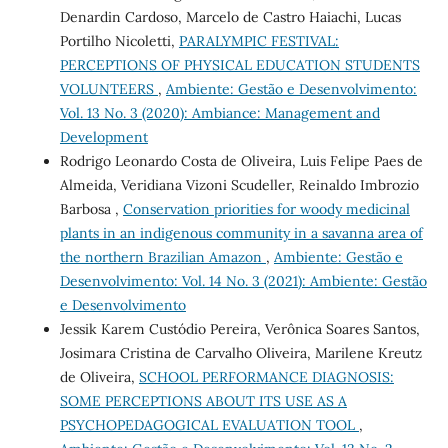
Denardin Cardoso, Marcelo de Castro Haiachi, Lucas
Portilho Nicoletti,
PARALYMPIC FESTIVAL:
PERCEPTIONS OF PHYSICAL EDUCATION STUDENTS
VOLUNTEERS
,
Ambiente: Gestão e Desenvolvimento:
Vol. 13 No. 3 (2020): Ambiance: Management and
Development
Rodrigo Leonardo Costa de Oliveira, Luis Felipe Paes de
Almeida, Veridiana Vizoni Scudeller, Reinaldo Imbrozio
Barbosa ,
Conservation priorities for woody medicinal
plants in an indigenous community in a savanna area of
the northern Brazilian Amazon
,
Ambiente: Gestão e
Desenvolvimento: Vol. 14 No. 3 (2021): Ambiente: Gestão
e Desenvolvimento
Jessik Karem Custódio Pereira, Verônica Soares Santos,
Josimara Cristina de Carvalho Oliveira, Marilene Kreutz
de Oliveira,
SCHOOL PERFORMANCE DIAGNOSIS:
SOME PERCEPTIONS ABOUT ITS USE AS A
PSYCHOPEDAGOGICAL EVALUATION TOOL
,