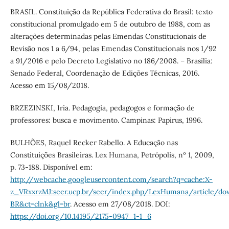
BRASIL. Constituição da República Federativa do Brasil: texto
constitucional promulgado em 5 de outubro de 1988, com as
alterações determinadas pelas Emendas Constitucionais de
Revisão nos 1 a 6/94, pelas Emendas Constitucionais nos 1/92
a 91/2016 e pelo Decreto Legislativo no 186/2008. – Brasília:
Senado Federal, Coordenação de Edições Técnicas, 2016.
Acesso em 15/08/2018.
BRZEZINSKI, Iria. Pedagogia, pedagogos e formação de
professores: busca e movimento. Campinas: Papirus, 1996.
BULHÕES, Raquel Recker Rabello. A Educação nas
Constituições Brasileiras. Lex Humana, Petrópolis, nº 1, 2009,
p. 73-188. Disponível em:
http://webcache.googleusercontent.com/search?q=cache:X-
z_VRxxrzMJ:seer.ucp.br/seer/index.php/LexHumana/article/d
BR&ct=clnk&gl=br
. Acesso em 27/08/2018. DOI:
https://doi.org/10.14195/2175-0947_1-1_6