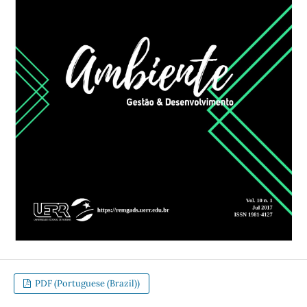
PDF (Portuguese (Brazil))