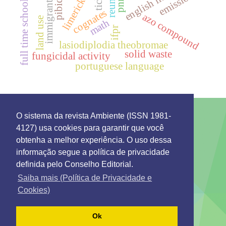
emissions
limericks
pnrs
tick
immigrants
reuni
pibid
full time school
cognates
azo compound
land use
math
ifpr
lasiodiplodia theobromae
solid waste
fungicidal activity
portuguese language
O sistema da revista Ambiente (ISSN 1981-
4127) usa cookies para garantir que você
This work is licensed under a License
Creative
obtenha a melhor experiência. O uso dessa
Commons Attribution 4.0 International
.
informação segue a política de privacidade
Environment: Management and Development
definida pelo Conselho Editorial.
Rua 7 de Setembro 231 - Bairro Canarinho ZIP Code.
69306-530
Saiba mais (Política de Privacidade e
Tel. (95) 2121-0944
Cookies)
Emails: secretaria@remgads.uerr.edu.br
https://remgads.uerr.edu.br
Ok
ISSN 1981-4127