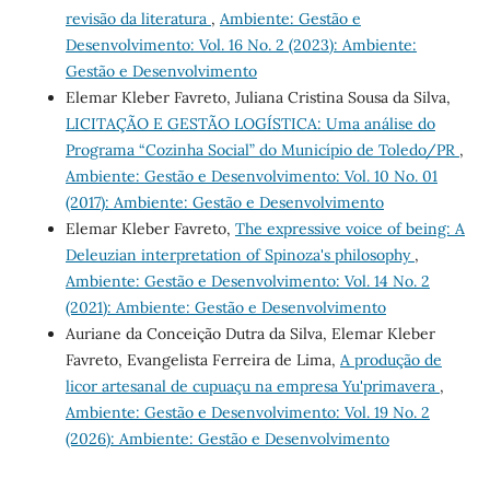
revisão da literatura
,
Ambiente: Gestão e
Desenvolvimento: Vol. 16 No. 2 (2023): Ambiente:
Gestão e Desenvolvimento
Elemar Kleber Favreto, Juliana Cristina Sousa da Silva,
LICITAÇÃO E GESTÃO LOGÍSTICA: Uma análise do
Programa “Cozinha Social” do Município de Toledo/PR
,
Ambiente: Gestão e Desenvolvimento: Vol. 10 No. 01
(2017): Ambiente: Gestão e Desenvolvimento
Elemar Kleber Favreto,
The expressive voice of being: A
Deleuzian interpretation of Spinoza's philosophy
,
Ambiente: Gestão e Desenvolvimento: Vol. 14 No. 2
(2021): Ambiente: Gestão e Desenvolvimento
Auriane da Conceição Dutra da Silva, Elemar Kleber
Favreto, Evangelista Ferreira de Lima,
A produção de
licor artesanal de cupuaçu na empresa Yu'primavera
,
Ambiente: Gestão e Desenvolvimento: Vol. 19 No. 2
(2026): Ambiente: Gestão e Desenvolvimento