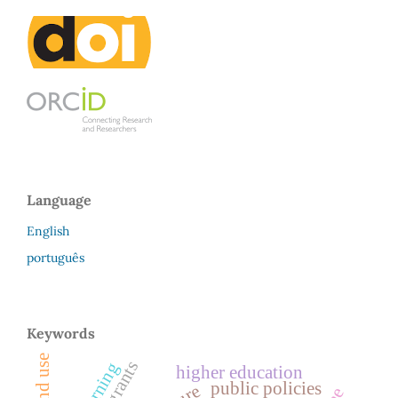
Language
English
português
Keywords
land use
learning
higher education
public policies