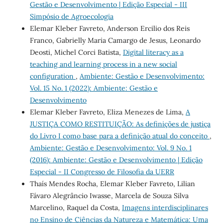
Gestão e Desenvolvimento | Edição Especial - III
Simpósio de Agroecologia
Elemar Kleber Favreto, Anderson Ercilio dos Reis
Franco, Gabrielly Maria Camargo de Jesus, Leonardo
Deosti, Michel Corci Batista,
Digital literacy as a
teaching and learning process in a new social
configuration
,
Ambiente: Gestão e Desenvolvimento:
Vol. 15 No. 1 (2022): Ambiente: Gestão e
Desenvolvimento
Elemar Kleber Favreto, Eliza Menezes de Lima,
A
JUSTIÇA COMO RESTITUIÇÃO: As definições de justiça
do Livro I como base para a definição atual do conceito
,
Ambiente: Gestão e Desenvolvimento: Vol. 9 No. 1
(2016): Ambiente: Gestão e Desenvolvimento | Edição
Especial - II Congresso de Filosofia da UERR
Thaís Mendes Rocha, Elemar Kleber Favreto, Lilian
Fávaro Alegrâncio Iwasse, Marcela de Souza Silva
Marcelino, Raquel da Costa,
Imagens interdisciplinares
no Ensino de Ciências da Natureza e Matemática: Uma