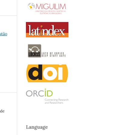
stão
 de
Language