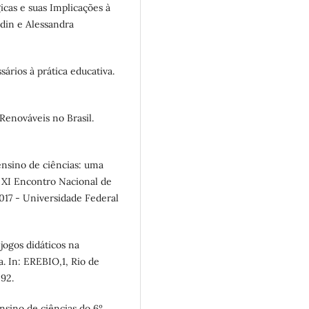
gicas e suas Implicações à
din e Alessandra
ários à prática educativa.
Renováveis no Brasil.
nsino de ciências: uma
: XI Encontro Nacional de
17 - Universidade Federal
ogos didáticos na
. In: EREBIO,1, Rio de
-92.
ensino de ciências do 6º