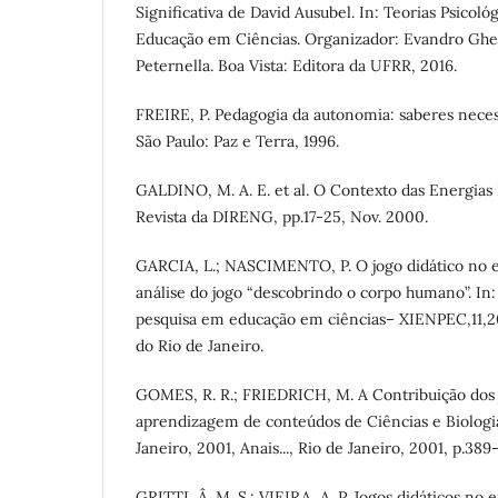
Significativa de David Ausubel. In: Teorias Psicoló
Educação em Ciências. Organizador: Evandro Ghe
Peternella. Boa Vista: Editora da UFRR, 2016.
FREIRE, P. Pedagogia da autonomia: saberes necess
São Paulo: Paz e Terra, 1996.
GALDINO, M. A. E. et al. O Contexto das Energias 
Revista da DIRENG, pp.17-25, Nov. 2000.
GARCIA, L.; NASCIMENTO, P. O jogo didático no e
análise do jogo “descobrindo o corpo humano”. In
pesquisa em educação em ciências– XIENPEC,11,20
do Rio de Janeiro.
GOMES, R. R.; FRIEDRICH, M. A Contribuição dos j
aprendizagem de conteúdos de Ciências e Biologia
Janeiro, 2001, Anais..., Rio de Janeiro, 2001, p.389
GRITTI, Â. M. S.; VIEIRA, A. P. Jogos didáticos no 