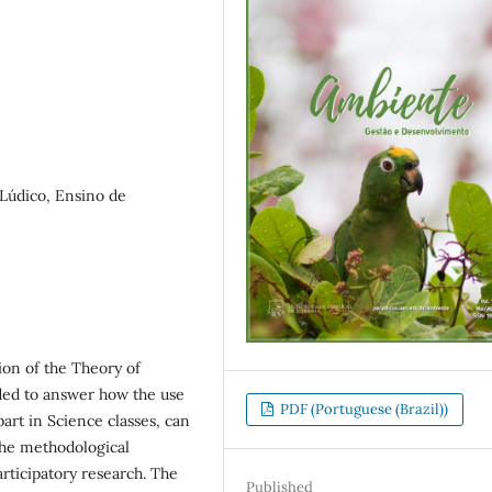
 Lúdico, Ensino de
ion of the Theory of
ded to answer how the use
PDF (Portuguese (Brazil))
part in Science classes, can
The methodological
articipatory research. The
Published