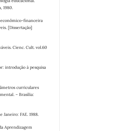
logia educacional.
, 1980.
e econômico-financeira
eis. [Dissertação]
veis. Cienc. Cult. vol.60
: introdução à pesquisa
âmetros curriculares
ental. – Brasília:
 Janeiro: FAE. 1988.
 da Aprendizagem