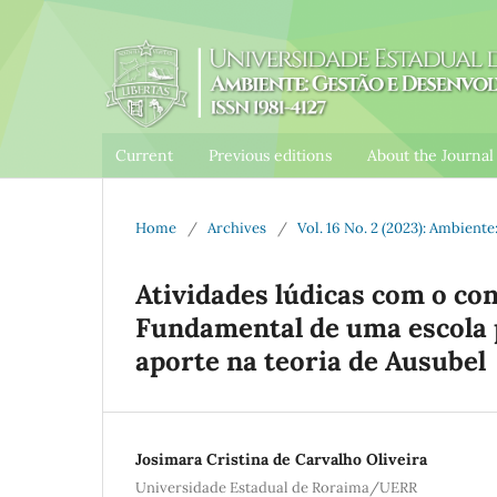
Current
Previous editions
About the Journa
Home
/
Archives
/
Vol. 16 No. 2 (2023): Ambien
Atividades lúdicas com o co
Fundamental de uma escola p
aporte na teoria de Ausubel
Josimara Cristina de Carvalho Oliveira
Universidade Estadual de Roraima/UERR