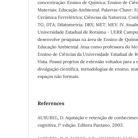
concentração: Ensino de Química; Ensino de Ciênc
Materiais; Educação Ambiental. Palavras-Chave: E
Cerâmica Ferrelétrica; Ciências da Natureza. Con
TG; DTA; Dilatometria; DRX; MET; MEV; IV. Atual
Universidade Estadual de Roraima - UERR Campus
desenvolve pesquisas na área de Ensino de Químic
Educação Ambiental. Atua como professora do Mes
Ensino de Ciências da Universidade Estadual de 
Vista. Possui projetos de extensão voltados para a
divulgação científica, metodologias de ensino, mat
espaços não formais.
References
AUSUBEL, D. Aquisição e retenção de conhecimen
cognitiva. 1ª edição. Editora Pantano, 2003.