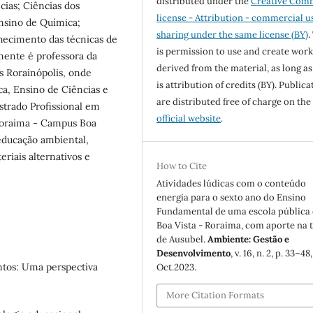
distributed under the
Creative Com
ias; Ciências dos
license - Attribution - commercial u
nsino de Química;
sharing under the same license (BY)
.
hecimento das técnicas de
is permission to use and create work
mente é professora da
derived from the material, as long as
 Rorainópolis, onde
is attribution of credits (BY). Publica
a, Ensino de Ciências e
are distributed free of charge on the
trado Profissional em
official website
.
Roraima - Campus Boa
 educação ambiental,
eriais alternativos e
How to Cite
Atividades lúdicas com o conteúdo
energia para o sexto ano do Ensino
Fundamental de uma escola pública
Boa Vista - Roraima, com aporte na 
de Ausubel.
Ambiente: Gestão e
Desenvolvimento
, v. 16, n. 2, p. 33–48,
tos: Uma perspectiva
Oct.2023.
More Citation Formats