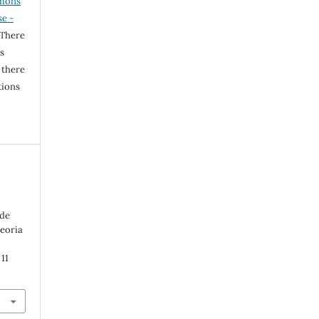
mons
se -
 There
s
 there
tions
 de
teoria
 11