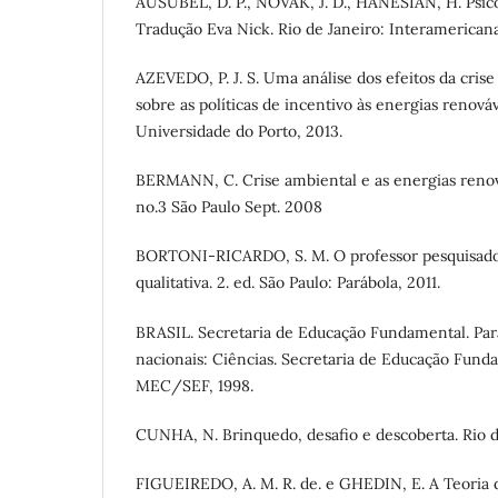
AUSUBEL, D. P., NOVAK, J. D., HANESIAN, H. Psico
Tradução Eva Nick. Rio de Janeiro: Interamericana
AZEVEDO, P. J. S. Uma análise dos efeitos da cris
sobre as políticas de incentivo às energias renováv
Universidade do Porto, 2013.
BERMANN, C. Crise ambiental e as energias renová
no.3 São Paulo Sept. 2008
BORTONI-RICARDO, S. M. O professor pesquisador
qualitativa. 2. ed. São Paulo: Parábola, 2011.
BRASIL. Secretaria de Educação Fundamental. Par
nacionais: Ciências. Secretaria de Educação Fundam
MEC/SEF, 1998.
CUNHA, N. Brinquedo, desafio e descoberta. Rio de
FIGUEIREDO, A. M. R. de. e GHEDIN, E. A Teoria