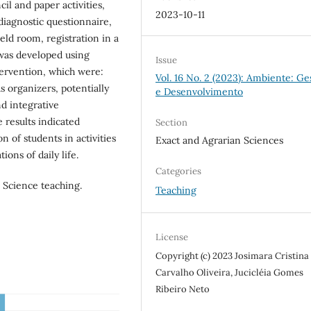
il and paper activities,
2023-10-11
diagnostic questionnaire,
ield room, registration in a
 was developed using
Issue
tervention, which were:
Vol. 16 No. 2 (2023): Ambiente: Ge
s organizers, potentially
e Desenvolvimento
nd integrative
e results indicated
Section
on of students in activities
Exact and Agrarian Sciences
ions of daily life.
Categories
 Science teaching.
Teaching
License
Copyright (c) 2023 Josimara Cristina
Carvalho Oliveira, Jucicléia Gomes
Ribeiro Neto