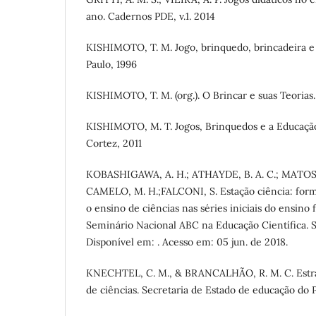
ano. Cadernos PDE, v.1. 2014
KISHIMOTO, T. M. Jogo, brinquedo, brincadeira e 
Paulo, 1996
KISHIMOTO, T. M. (org.). O Brincar e suas Teorias.
KISHIMOTO, M. T. Jogos, Brinquedos e a Educação 
Cortez, 2011
KOBASHIGAWA, A. H.; ATHAYDE, B. A. C.; MATOS,
CAMELO, M. H.;FALCONI, S. Estação ciência: for
o ensino de ciências nas séries iniciais do ensino 
Seminário Nacional ABC na Educação Cientíﬁca. Sã
Disponível em: . Acesso em: 05 jun. de 2018.
KNECHTEL, C. M., & BRANCALHÃO, R. M. C. Estrat
de ciências. Secretaria de Estado de educação do 