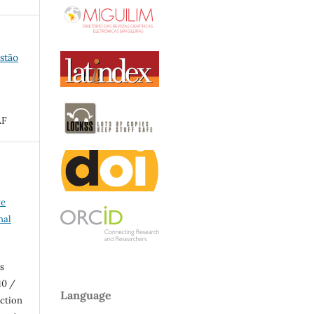
estão
AF
ve
nal
s
10 /
Language
uction