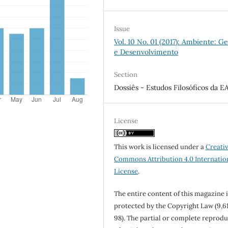
Issue
Vol. 10 No. 01 (2017): Ambiente: G
e Desenvolvimento
Section
Dossiês - Estudos Filosóficos da E
License
This work is licensed under a
Creati
Commons Attribution 4.0 Internatio
License
.
The entire content of this magazine i
protected by the Copyright Law (9,6
98). The partial or complete reprod