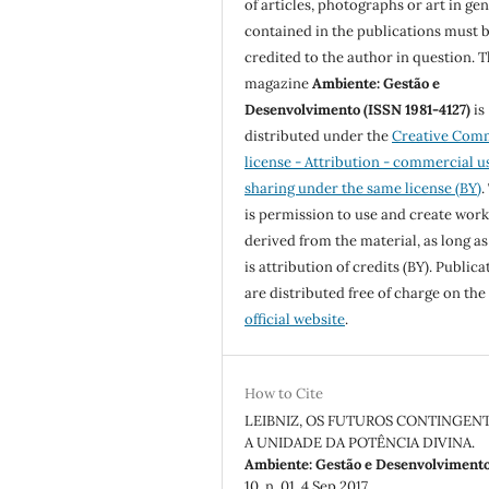
of articles, photographs or art in ge
contained in the publications must 
credited to the author in question. 
magazine
Ambiente: Gestão e
Desenvolvimento (ISSN 1981-4127)
is
distributed under the
Creative Com
license - Attribution - commercial u
sharing under the same license (BY)
.
is permission to use and create work
derived from the material, as long as
is attribution of credits (BY). Publica
are distributed free of charge on the
official website
.
How to Cite
LEIBNIZ, OS FUTUROS CONTINGENT
A UNIDADE DA POTÊNCIA DIVINA.
Ambiente: Gestão e Desenvolviment
10, n. 01, 4 Sep.2017.