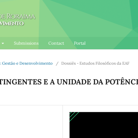
l
Submissions
Contact
Portal
te: Gestão e Desenvolvimento
/
Dossiês - Estudos Filosóficos da EAF
TINGENTES E A UNIDADE DA POTÊNC