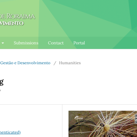
l
Submissions
Contact
Portal
e: Gestão e Desenvolvimento
/
Humanities
g
y
henticated)