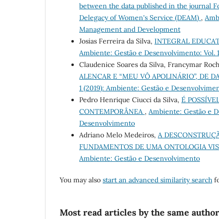
between the data published in the journal F
Delegacy of Women's Service (DEAM)
,
Ambi
Management and Development
Josias Ferreira da Silva,
INTEGRAL EDUCAT
Ambiente: Gestão e Desenvolvimento: Vol. 
Claudenice Soares da Silva, Francymar Roch
ALENCAR E “MEU VÔ APOLINÁRIO”, DE
1 (2019): Ambiente: Gestão e Desenvolvime
Pedro Henrique Ciucci da Silva,
É POSSÍVE
CONTEMPORÂNEA
,
Ambiente: Gestão e De
Desenvolvimento
Adriano Melo Medeiros,
A DESCONSTRUÇÃ
FUNDAMENTOS DE UMA ONTOLOGIA VI
Ambiente: Gestão e Desenvolvimento
You may also
start an advanced similarity search
fo
Most read articles by the same author