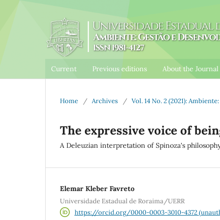
Current
Previous editions
About the Journa
Home
/
Archives
/
Vol. 14 No. 2 (2021): Ambient
The expressive voice of bein
A Deleuzian interpretation of Spinoza's philosoph
Elemar Kleber Favreto
Universidade Estadual de Roraima/UERR
https://orcid.org/0000-0003-3010-4372 (unaut