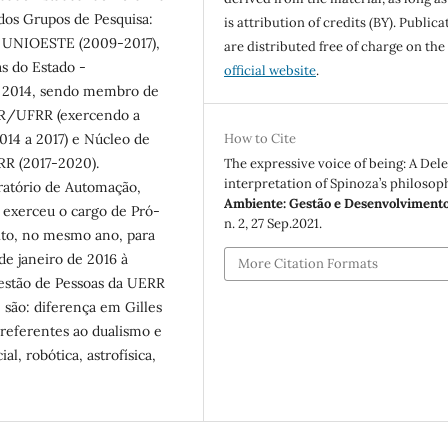
dos Grupos de Pesquisa:
is attribution of credits (BY). Publica
- UNIOESTE (2009-2017),
are distributed free of charge on the
s do Estado -
official website
.
 2014, sendo membro de
ERR/UFRR (exercendo a
How to Cite
14 a 2017) e Núcleo de
RR (2017-2020).
The expressive voice of being: A Del
interpretation of Spinoza’s philosop
atório de Automação,
Ambiente: Gestão e Desenvolviment
5 exerceu o cargo de Pró-
n. 2, 27 Sep.2021.
ito, no mesmo ano, para
de janeiro de 2016 à
More Citation Formats
estão de Pessoas da UERR
são: diferença em Gilles
 referentes ao dualismo e
l, robótica, astrofísica,