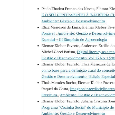
Paulo Thadeu Franco das Neves, Elemar Kle
E O SEU CONTRAPONTO À INDÚSTRIA 
Ambiente: Gestão e Desenvolvimento
Eliza Menezes de Lima, Elemar Kleber Favr
Possível
,
Ambiente: Gestão e Desenvolviment
Especial - III Simpósio de Agroecologia
Elemar Kleber Favreto, Anderson Ercilio do
Michel Corci Batista,
Digital literacy as a t
Gestão e Desenvolvimento: Vol. 15 No. 1 (2
Elemar Kleber Favreto, Eliza Menezes de L
como base para a definição atual do concei
Gestão e Desenvolvimento | Edição Especial
Thaís Mendes Rocha, Elemar Kleber Favreto,
Raquel da Costa,
Imagens interdisciplinare
literatura
,
Ambiente: Gestão e Desenvolvime
Elemar Kleber Favreto, Juliana Cristina Sous
Programa “Cozinha Social” do Município d
Ambiente: Gestão e Desenvolvimento