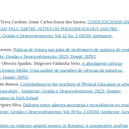
Terra Cardoso, Josue Carlos Souza dos Santos,
CONSCIOUSNESS A
EAN-PAUL SARTRE: NOTES ON PHENOMENOLOGY AND PRE-
 Gestão e Desenvolvimento: Vol. 13 No. 3 (2020): Ambiance:
uranis,
Práticas de leitura nas aulas de professores de química do ens
e: Gestão e Desenvolvimento: 2025: Dossiê: SIPEC
de Oliveira Spadim, Diógenes Valdanha Neto,
A abordagem ciência-
 Ensino Médio: Uma análise de questões de ciências da natureza
,
: Dossiê: SIPEC
outo Ramos,
Contributions to the teaching of Physical Education at sch
praxeology
,
Ambiente: Gestão e Desenvolvimento: 2023: Dossier:
cation in High School
igues Silva,
Diálogos entre saberes ancestrais e tecnológicos no ens
nte: Gestão e Desenvolvimento: Vol. 19 No. 2 (2026): Ambiente: Ges
ition on violence against women in Roraima: A comparative analysis