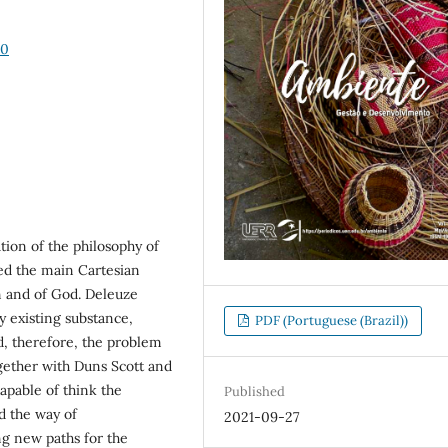
00
tion of the philosophy of
ed the main Cartesian
n and of God. Deleuze
y existing substance,
PDF (Portuguese (Brazil))
d, therefore, the problem
gether with Duns Scott and
apable of think the
Published
d the way of
2021-09-27
g new paths for the