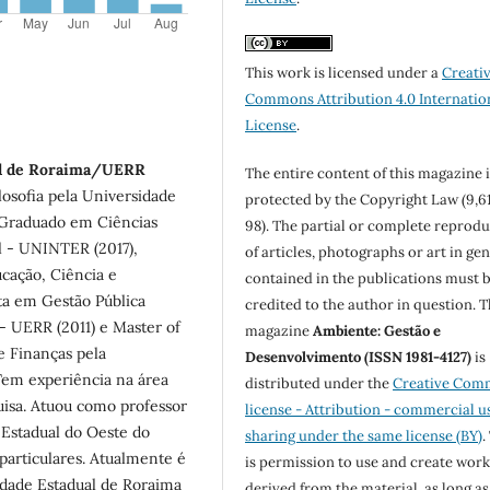
This work is licensed under a
Creati
Commons Attribution 4.0 Internatio
License
.
ual de Roraima/UERR
The entire content of this magazine i
losofia pela Universidade
protected by the Copyright Law (9,6
 Graduado em Ciências
98). The partial or complete reprod
l - UNINTER (2017),
of articles, photographs or art in ge
ucação, Ciência e
contained in the publications must 
ta em Gestão Pública
credited to the author in question. 
- UERR (2011) e Master of
magazine
Ambiente: Gestão e
e Finanças pela
Desenvolvimento (ISSN 1981-4127)
is
Tem experiência na área
distributed under the
Creative Com
uisa. Atuou como professor
license - Attribution - commercial u
 Estadual do Oeste do
sharing under the same license (BY)
.
articulares. Atualmente é
is permission to use and create work
sidade Estadual de Roraima
derived from the material, as long as