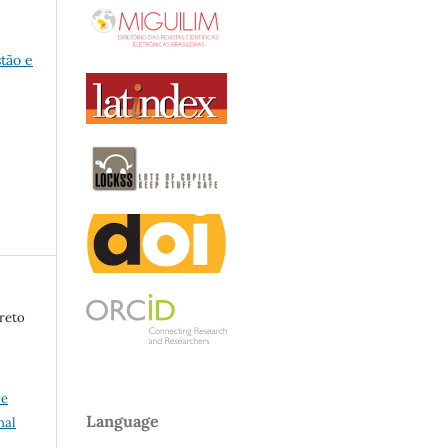
stão e
vreto
ve
Language
nal