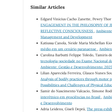
Similar Articles
Edgard Vinicius Cacho Zanette, Pewry Thor 
ENGAGEMENT IN THE PHILOSOPHY OF J
REFLECTIVE CONSCIOUSNESS
,
Ambiente:
Management and Development
Katiussa Canola, Neide Maria Michellan Kio
médio em um cenário paranaense
,
Ambient
Carolina Barbutti Felippe Toledo, Tamiris 
tecnologia-sociedade no Exame Nacional do
Ambiente: Gestão e Desenvolvimento: 2025
Lilian Aparecida Ferreira, Glauco Nunes S
Analysis of bodily practices through motor 
Possibilities and Challenges of Physical Edu
Samir do Nascimento Valcacio, Simone Rodr
interétnico em geociências no Brasil
,
Ambie
e Desenvolvimento
Adria Leidens, Giseli Deprá,
The press exhib