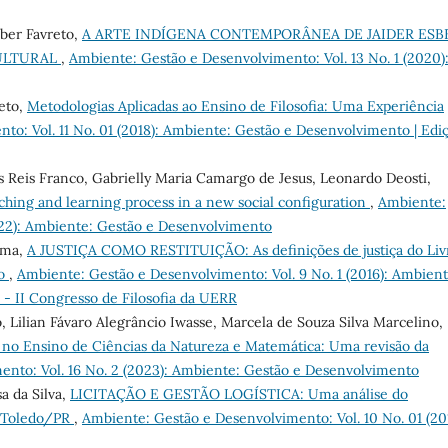
ber Favreto,
A ARTE INDÍGENA CONTEMPORÂNEA DE JAIDER ESB
CULTURAL
,
Ambiente: Gestão e Desenvolvimento: Vol. 13 No. 1 (2020)
eto,
Metodologias Aplicadas ao Ensino de Filosofia: Uma Experiência
o: Vol. 11 No. 01 (2018): Ambiente: Gestão e Desenvolvimento | Edi
s Reis Franco, Gabrielly Maria Camargo de Jesus, Leonardo Deosti,
eaching and learning process in a new social configuration
,
Ambiente:
022): Ambiente: Gestão e Desenvolvimento
ima,
A JUSTIÇA COMO RESTITUIÇÃO: As definições de justiça do Livr
to
,
Ambiente: Gestão e Desenvolvimento: Vol. 9 No. 1 (2016): Ambient
 - II Congresso de Filosofia da UERR
 Lilian Fávaro Alegrâncio Iwasse, Marcela de Souza Silva Marcelino,
s no Ensino de Ciências da Natureza e Matemática: Uma revisão da
nto: Vol. 16 No. 2 (2023): Ambiente: Gestão e Desenvolvimento
a da Silva,
LICITAÇÃO E GESTÃO LOGÍSTICA: Uma análise do
e Toledo/PR
,
Ambiente: Gestão e Desenvolvimento: Vol. 10 No. 01 (201